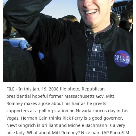
FILE - In this Jan. 19, 2008 file photo, Republican
presidential hopeful former Massachusetts Gov. Mitt
Romney makes a joke about his hair as he greets
supporters at a polling station on Nevada caucus day in Las
Vegas, Herman Cain thinks Rick Perry is a good governor,
Newt Gingrich is brilliant and Michele Bachmann is a very
nice lady. What about Mitt Romney? Nice hair. (AP Photo/LM