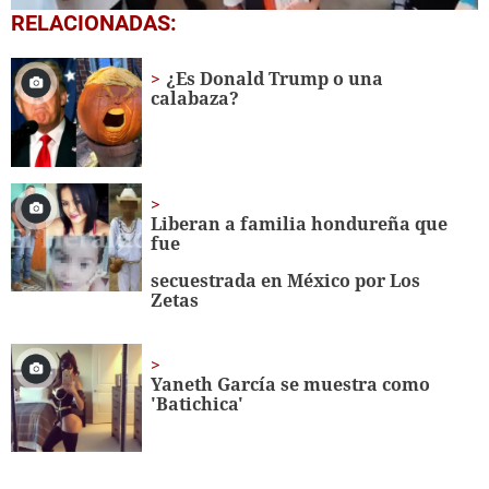
0
RELACIONADAS:
seconds
of
1
¿Es Donald Trump o una
minute,
calabaza?
56
seconds
Liberan a familia hondureña que
fue
secuestrada en México por Los
Zetas
Yaneth García se muestra como
'Batichica'