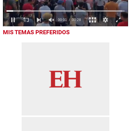
0
MIS TEMAS PREFERIDOS
seconds
of
28
seconds