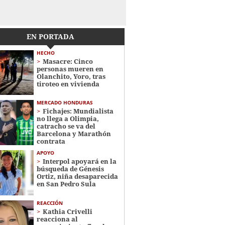
EN PORTADA
HECHO
Masacre: Cinco
personas mueren en
Olanchito, Yoro, tras
tiroteo en vivienda
MERCADO HONDURAS
Fichajes: Mundialista
no llega a Olimpia,
catracho se va del
Barcelona y Marathón
contrata
APOYO
Interpol apoyará en la
búsqueda de Génesis
Ortiz, niña desaparecida
en San Pedro Sula
REACCIÓN
Kathia Crivelli
reacciona al