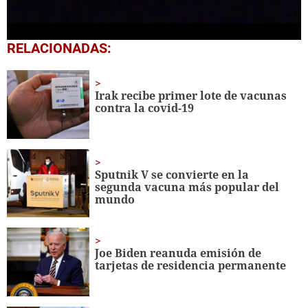
0
RELACIONADAS:
seconds
of
3
minutes,
Irak recibe primer lote de vacunas
55
contra la covid-19
seconds
Sputnik V se convierte en la
segunda vacuna más popular del
mundo
Joe Biden reanuda emisión de
tarjetas de residencia permanente