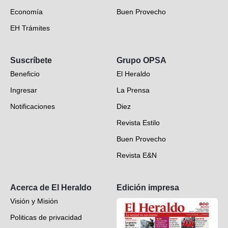
Economía
Buen Provecho
EH Trámites
Opinión
Suscríbete
Grupo OPSA
EH Verifica
Beneficio
El Heraldo
Fotogalerías
Ingresar
La Prensa
Deportes
Notificaciones
Diez
Videos
Revista Estilo
Hondureños en el mundo
Buen Provecho
Revista E&N
Suscripción
Acerca de El Heraldo
Edición impresa
Visión y Misión
Politicas de privacidad