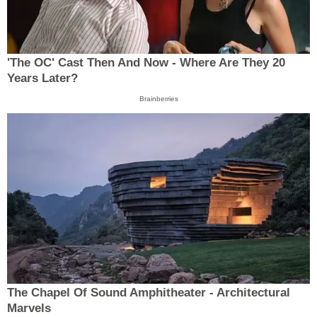
'The OC' Cast Then And Now - Where Are They 20
Years Later?
Brainberries
The Chapel Of Sound Amphitheater - Architectural
Marvels