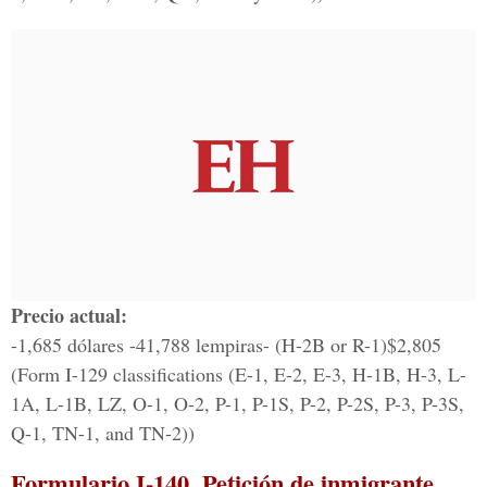
Precio actual:
-1,685 dólares -41,788 lempiras- (H-2B or R-1)$2,805
(Form I-129 classifications (E-1, E-2, E-3, H-1B, H-3, L-
1A, L-1B, LZ, O-1, O-2, P-1, P-1S, P-2, P-2S, P-3, P-3S,
Q-1, TN-1, and TN-2))
Formulario I-140, Petición de inmigrante