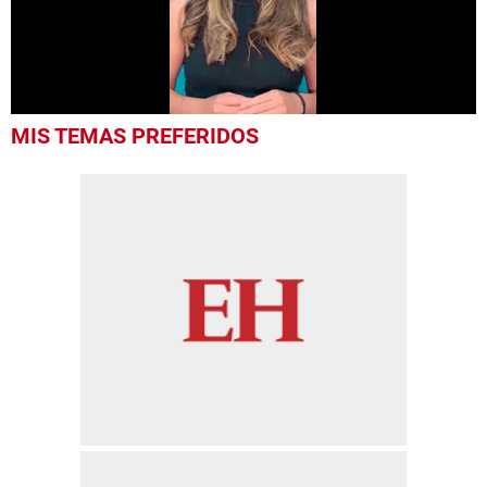
0
MIS TEMAS PREFERIDOS
seconds
of
1
minute,
0