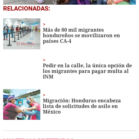
0
RELACIONADAS:
seconds
of
1
minute,
Más de 80 mil migrantes
40
hondureños se movilizaron en
seconds
países CA-4
Pedir en la calle, la única opción de
los migrantes para pagar multa al
INM
Migración: Honduras encabeza
lista de solicitudes de asilo en
México