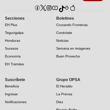
Secciones
Boletines
EH Plus
Cruzando Fronteras
Tegucigalpa
Conéctate
Honduras
Noticias
Sucesos
Semana en imágenes
Economía
Buen Provecho
EH Trámites
Opinión
Suscríbete
Grupo OPSA
EH Verifica
Beneficio
El Heraldo
Fotogalerías
Ingresar
La Prensa
Deportes
Notificaciones
Diez
Videos
Revista Estilo