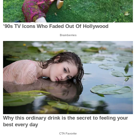
’90s TV Icons Who Faded Out Of Hollywood
Brainberries
Why this ordinary drink is the secret to feeling your
best every day
CTA Favorite