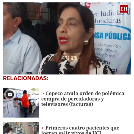
0
RELACIONADAS:
seconds
of
1
Copeco anula orden de polémica
minute,
compra de percoladoras y
37
televisores (facturas)
seconds
Primeros cuatro pacientes que
logran salir vivos de UCI