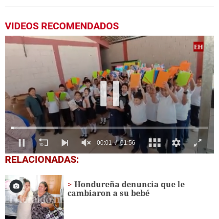
VIDEOS RECOMENDADOS
0
RELACIONADAS:
seconds
of
1
Hondureña denuncia que le
minute,
cambiaron a su bebé
56
seconds