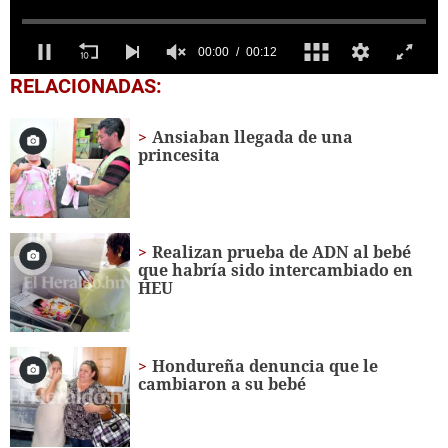
0
RELACIONADAS:
seconds
of
12
Ansiaban llegada de una
seconds
princesita
Realizan prueba de ADN al bebé
que habría sido intercambiado en
HEU
Hondureña denuncia que le
cambiaron a su bebé