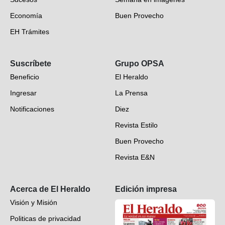
Economía
Buen Provecho
EH Trámites
Opinión
Suscríbete
Grupo OPSA
EH Verifica
Beneficio
El Heraldo
Fotogalerías
Ingresar
La Prensa
Deportes
Notificaciones
Diez
Videos
Revista Estilo
Hondureños en el mundo
Buen Provecho
Revista E&N
Suscripción
Acerca de El Heraldo
Edición impresa
Visión y Misión
Politicas de privacidad