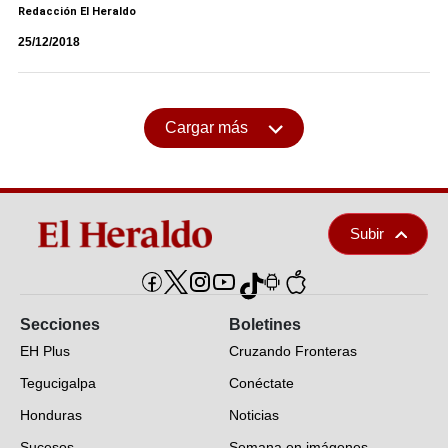
Redacción El Heraldo
25/12/2018
Cargar más
Subir
Secciones
Boletines
EH Plus
Cruzando Fronteras
Tegucigalpa
Conéctate
Honduras
Noticias
Sucesos
Semana en imágenes