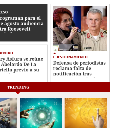
CESO
rograman para el
de agosto audiencia
tra Roosevelt
nández
UENTRO
CUESTIONAMIENTO
ry Asfura se reúne
Defensa de periodistas
 Abelardo De La
reclama falta de
riella previo a su
notificación tras
estidura
reprogramación de
audiencia de Roosevelt
TRENDING
Hernández