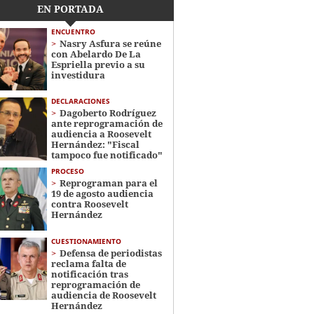
EN PORTADA
ENCUENTRO
Nasry Asfura se reúne
con Abelardo De La
Espriella previo a su
investidura
DECLARACIONES
Dagoberto Rodríguez
ante reprogramación de
audiencia a Roosevelt
Hernández: "Fiscal
tampoco fue notificado"
PROCESO
Reprograman para el
19 de agosto audiencia
contra Roosevelt
Hernández
CUESTIONAMIENTO
Defensa de periodistas
reclama falta de
notificación tras
reprogramación de
audiencia de Roosevelt
Hernández