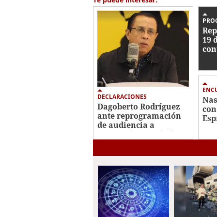
seconds
Volume
0%
PRO
Rep
19 
con
Her
ENC
DECLARACIONES
Nas
Dagoberto Rodríguez
con
ante reprogramación
Esp
de audiencia a
inv
Roosevelt Hernández:
"Fiscal tampoco fue
notificado"