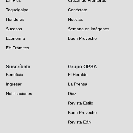
EH Plus
Cruzando Fronteras
Tegucigalpa
Conéctate
Honduras
Noticias
Sucesos
Semana en imágenes
Economía
Buen Provecho
EH Trámites
Opinión
Suscríbete
Grupo OPSA
EH Verifica
Beneficio
El Heraldo
Fotogalerías
Ingresar
La Prensa
Deportes
Notificaciones
Diez
Videos
Revista Estilo
Hondureños en el mundo
Buen Provecho
Revista E&N
Suscripción