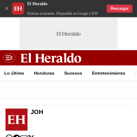
El Heraldo
×
Descargar
Noticias al instante. Disponible en Google y IOS
Lo último
Honduras
Sucesos
Entretenimiento
JOH