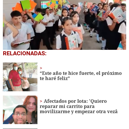
0
RELACIONADAS:
seconds
of
1
minute,
“Este año te hice fuerte, el próximo
56
te haré feliz”
seconds
Afectados por Iota: 'Quiero
reparar mi carrito para
movilizarme y empezar otra vezâ