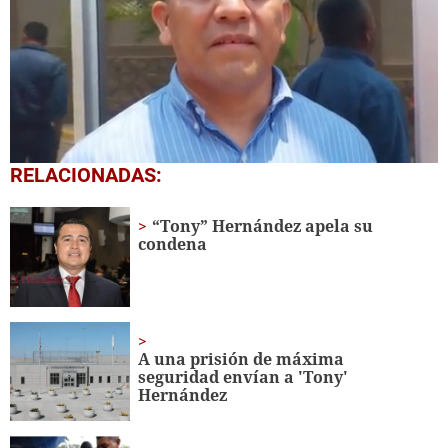
0
RELACIONADAS:
seconds
of
2
“Tony” Hernández apela su
minutes,
condena
2
seconds
A una prisión de máxima
seguridad envían a 'Tony'
Hernández