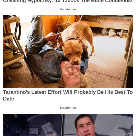
Unveiling Hypocrisy: 15 Taboos The Bible Condemns!
Brainberries
Tarantino’s Latest Effort Will Probably Be His Best To
Date
Brainberries