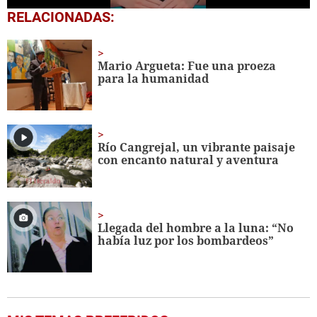
0
RELACIONADAS:
seconds
of
43
seconds
Mario Argueta: Fue una proeza
para la humanidad
Río Cangrejal, un vibrante paisaje
con encanto natural y aventura
Llegada del hombre a la luna: “No
había luz por los bombardeos”