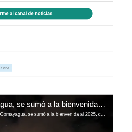
rme al canal de noticias
acional
La Libertad, Comayagua, se sumó a la bienvenida al 2025
Con luces y cohetes La Libertad, Comayagua, se sumó a la bienvenida al 2025, compartieron vecinos a través de redes sociales