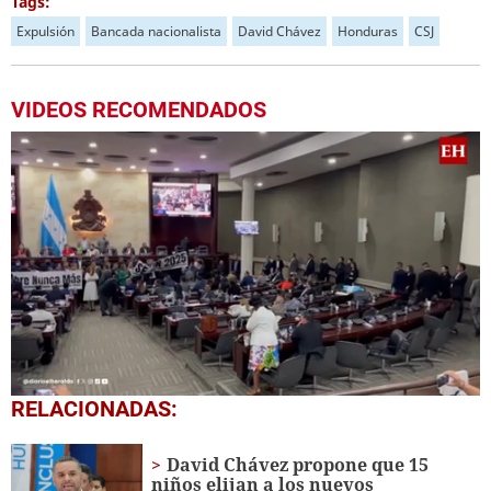
Tags:
Expulsión
Bancada nacionalista
David Chávez
Honduras
CSJ
VIDEOS RECOMENDADOS
1
RELACIONADAS:
second
of
1
David Chávez propone que 15
minute,
niños elijan a los nuevos
51