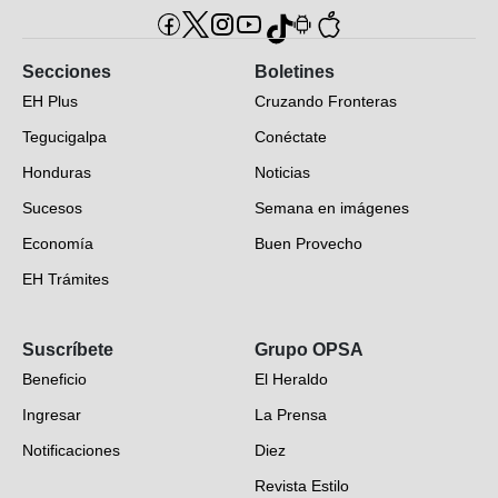
Secciones
Boletines
EH Plus
Cruzando Fronteras
Tegucigalpa
Conéctate
Honduras
Noticias
Sucesos
Semana en imágenes
Economía
Buen Provecho
EH Trámites
Opinión
Suscríbete
Grupo OPSA
EH Verifica
Beneficio
El Heraldo
Fotogalerías
Ingresar
La Prensa
Deportes
Notificaciones
Diez
Videos
Revista Estilo
Hondureños en el mundo