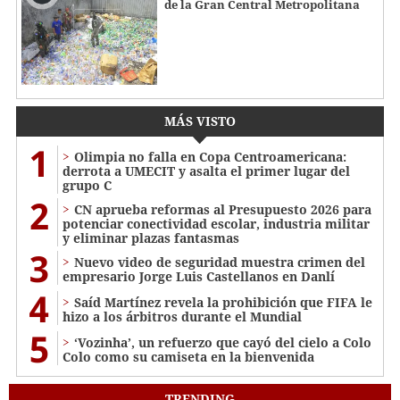
de la Gran Central Metropolitana
MÁS VISTO
1
Olimpia no falla en Copa Centroamericana:
derrota a UMECIT y asalta el primer lugar del
grupo C
2
CN aprueba reformas al Presupuesto 2026 para
potenciar conectividad escolar, industria militar
y eliminar plazas fantasmas
3
Nuevo video de seguridad muestra crimen del
empresario Jorge Luis Castellanos en Danlí
4
Saíd Martínez revela la prohibición que FIFA le
hizo a los árbitros durante el Mundial
5
‘Vozinha’, un refuerzo que cayó del cielo a Colo
Colo como su camiseta en la bienvenida
TRENDING