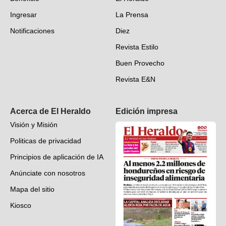
Fotogalerías
Ingresar
La Prensa
Deportes
Notificaciones
Diez
Videos
Revista Estilo
Hondureños en el mundo
Buen Provecho
Revista E&N
Suscripción
Acerca de El Heraldo
Edición impresa
Visión y Misión
Politicas de privacidad
Principios de aplicación de IA
Anúnciate con nosotros
Mapa del sitio
Kiosco
Preguntas frecuentes