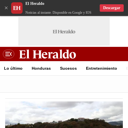
El Heraldo
×
Descargar
Noticias al instante. Disponible en Google y IOS
Lo último
Honduras
Sucesos
Entretenimiento