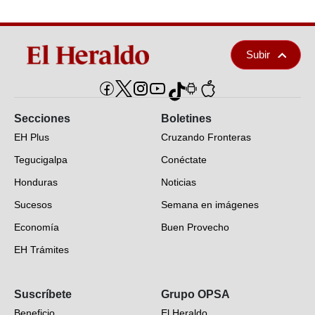
Subir
Secciones
Boletines
EH Plus
Cruzando Fronteras
Tegucigalpa
Conéctate
Honduras
Noticias
Sucesos
Semana en imágenes
Economía
Buen Provecho
EH Trámites
Opinión
Suscríbete
Grupo OPSA
EH Verifica
Beneficio
El Heraldo