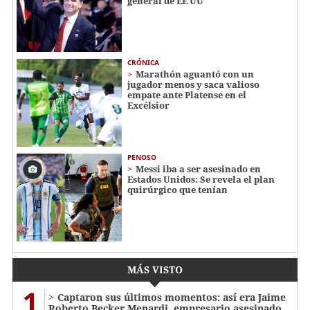
general de EE UU
CRÓNICA
Marathón aguantó con un
jugador menos y saca valioso
empate ante Platense en el
Excélsior
PENOSO
Messi iba a ser asesinado en
Estados Unidos: Se revela el plan
quirúrgico que tenían
MÁS VISTO
1
Captaron sus últimos momentos: así era Jaime
Roberto Becker Menardi​​​, empresario asesinado