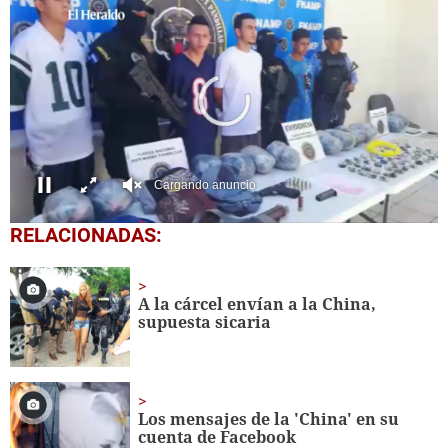
Cargando anuncio
0
RELACIONADAS:
seconds
of
0
seconds
A la cárcel envían a la China,
supuesta sicaria
Los mensajes de la 'China' en su
cuenta de Facebook