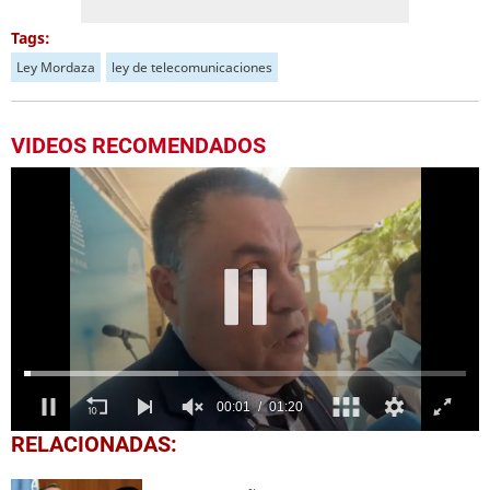
Tags:
Ley Mordaza
ley de telecomunicaciones
VIDEOS RECOMENDADOS
0
RELACIONADAS:
seconds
of