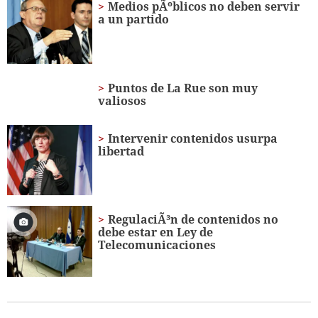
1
Medios pÃºblicos no deben servir
minute,
a un partido
20
seconds
Puntos de La Rue son muy
valiosos
Intervenir contenidos usurpa
libertad
RegulaciÃ³n de contenidos no
debe estar en Ley de
Telecomunicaciones