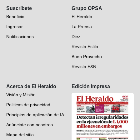
Suscríbete
Grupo OPSA
EH Verifica
Beneficio
El Heraldo
Fotogalerías
Ingresar
La Prensa
Deportes
Notificaciones
Diez
Videos
Revista Estilo
Hondureños en el mundo
Buen Provecho
Revista E&N
Suscripción
Acerca de El Heraldo
Edición impresa
Visión y Misión
Politicas de privacidad
Principios de aplicación de IA
Anúnciate con nosotros
Mapa del sitio