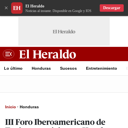
El Heraldo
×
Descargar
Noticias al instante. Disponible en Google y IOS
Lo último
Honduras
Sucesos
Entretenimiento
Inicio
·
Honduras
III Foro Iberoamericano de