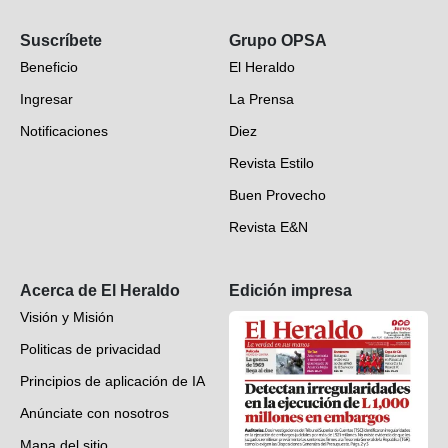
Opinión
Suscríbete
Grupo OPSA
EH Verifica
Beneficio
El Heraldo
Fotogalerías
Ingresar
La Prensa
Deportes
Notificaciones
Diez
Videos
Revista Estilo
Hondureños en el mundo
Buen Provecho
Revista E&N
Suscripción
Acerca de El Heraldo
Edición impresa
Visión y Misión
Politicas de privacidad
Principios de aplicación de IA
Anúnciate con nosotros
Mapa del sitio