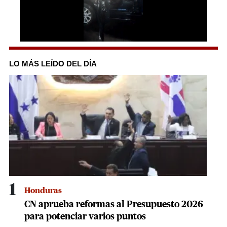
0
seconds
of
LO MÁS LEÍDO DEL DÍA
47
seconds
1
Honduras
CN aprueba reformas al Presupuesto 2026
para potenciar varios puntos