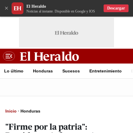
El Heraldo
×
Descargar
Noticias al instante. Disponible en Google y IOS
Lo último
Honduras
Sucesos
Entretenimiento
Inicio
·
Honduras
"Firme por la patria":