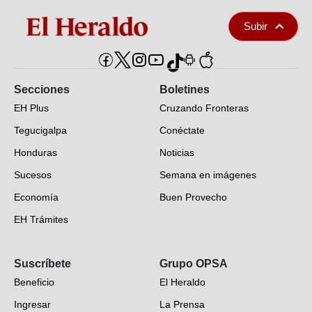
Subir
Secciones
Boletines
EH Plus
Cruzando Fronteras
Tegucigalpa
Conéctate
Honduras
Noticias
Sucesos
Semana en imágenes
Economía
Buen Provecho
EH Trámites
Opinión
Suscríbete
Grupo OPSA
EH Verifica
Beneficio
El Heraldo
Fotogalerías
Ingresar
La Prensa
Deportes