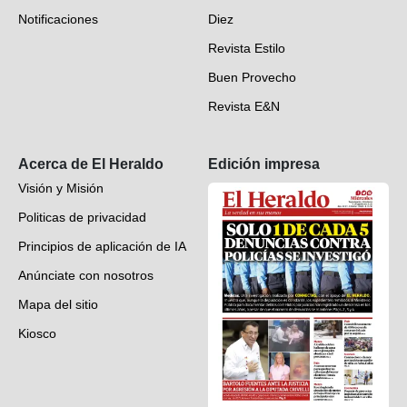
Notificaciones
Diez
Videos
Revista Estilo
Hondureños en el mundo
Buen Provecho
Revista E&N
Suscripción
Acerca de El Heraldo
Edición impresa
Visión y Misión
Politicas de privacidad
Principios de aplicación de IA
Anúnciate con nosotros
Mapa del sitio
Kiosco
Preguntas frecuentes
Contáctenos