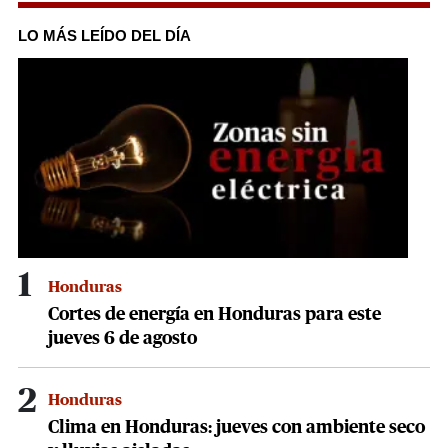
seconds
of
LO MÁS LEÍDO DEL DÍA
38
seconds
1
Honduras
Cortes de energía en Honduras para este
jueves 6 de agosto
2
Honduras
Clima en Honduras: jueves con ambiente seco