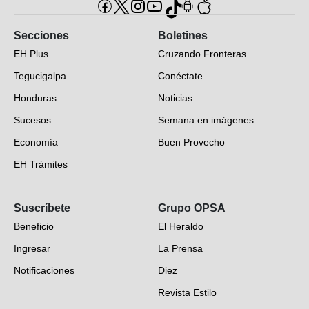
Secciones
Boletines
EH Plus
Cruzando Fronteras
Tegucigalpa
Conéctate
Honduras
Noticias
Sucesos
Semana en imágenes
Economía
Buen Provecho
EH Trámites
Opinión
Suscríbete
Grupo OPSA
EH Verifica
Beneficio
El Heraldo
Fotogalerías
Ingresar
La Prensa
Deportes
Notificaciones
Diez
Videos
Revista Estilo
Hondureños en el mundo