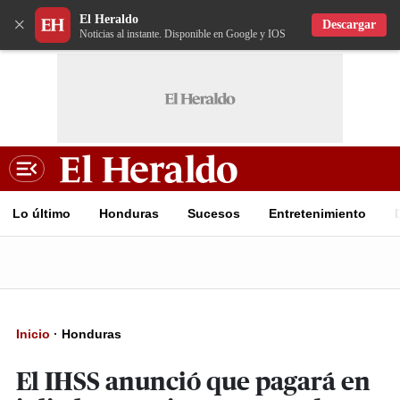
El Heraldo
×
Descargar
Noticias al instante. Disponible en Google y IOS
Lo último
Honduras
Sucesos
Entretenimiento
Inicio
·
Honduras
El IHSS anunció que pagará en