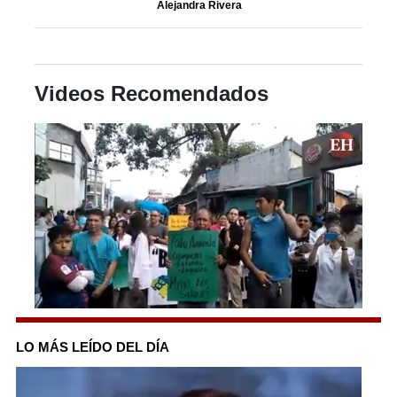
Alejandra Rivera
Videos Recomendados
0
seconds
of
LO MÁS LEÍDO DEL DÍA
1
minute,
19