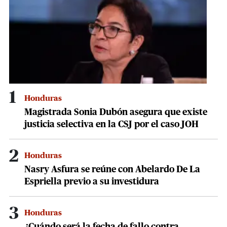
seconds
1
Honduras
Magistrada Sonia Dubón asegura que existe
justicia selectiva en la CSJ por el caso JOH
2
Honduras
Nasry Asfura se reúne con Abelardo De La
Espriella previo a su investidura
3
Honduras