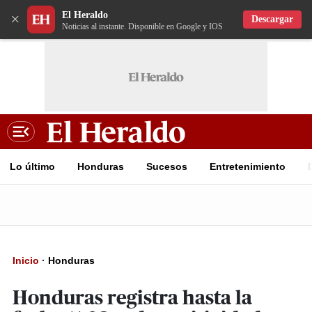
El Heraldo
×
Descargar
Noticias al instante. Disponible en Google y IOS
Lo último
Honduras
Sucesos
Entretenimiento
Inicio
·
Honduras
Honduras registra hasta la