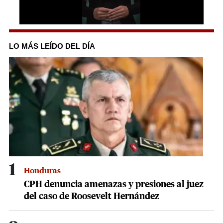
0
seconds
of
LO MÁS LEÍDO DEL DÍA
1
minute,
0
1
Honduras
CPH denuncia amenazas y presiones al juez
del caso de Roosevelt Hernández