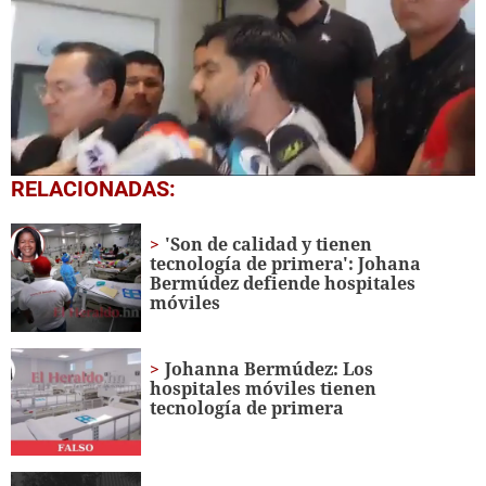
0
RELACIONADAS:
of
2
minutes,
'Son de calidad y tienen
0
tecnología de primera': Johana
Bermúdez defiende hospitales
móviles
Johanna Bermúdez: Los
hospitales móviles tienen
tecnología de primera