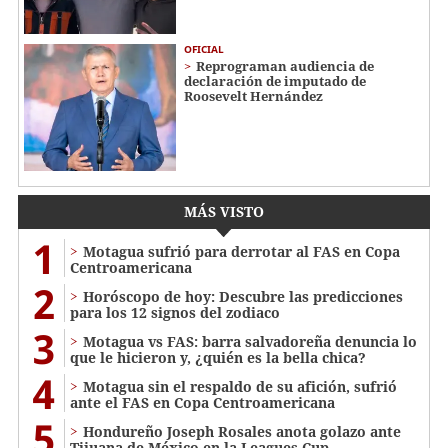
OFICIAL
Reprograman audiencia de
declaración de imputado de
Roosevelt Hernández
MÁS VISTO
1
Motagua sufrió para derrotar al FAS en Copa
Centroamericana
2
Horóscopo de hoy: Descubre las predicciones
para los 12 signos del zodiaco
3
Motagua vs FAS: barra salvadoreña denuncia lo
que le hicieron y, ¿quién es la bella chica?
4
Motagua sin el respaldo de su afición, sufrió
ante el FAS en Copa Centroamericana
5
Hondureño Joseph Rosales anota golazo ante
Tijuana de México en la Leagues Cup