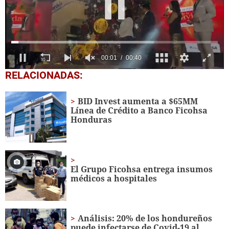
0
RELACIONADAS:
seconds
of
40
BID Invest aumenta a $65MM
seconds
Línea de Crédito a Banco Ficohsa
Honduras
El Grupo Ficohsa entrega insumos
médicos a hospitales
Análisis: 20% de los hondureños
puede infectarse de Covid-19 al