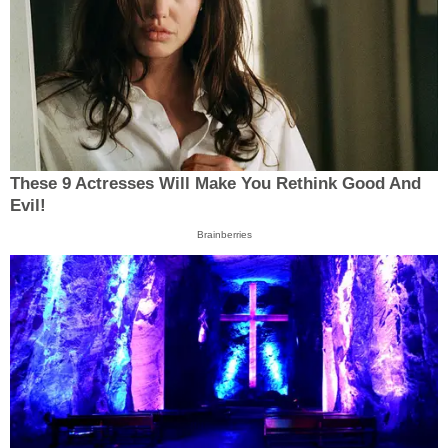
These 9 Actresses Will Make You Rethink Good And
Evil!
Brainberries