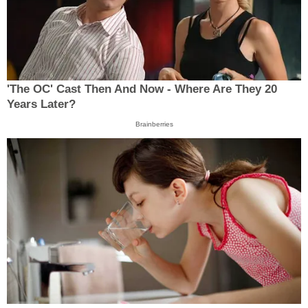
'The OC' Cast Then And Now - Where Are They 20
Years Later?
Brainberries