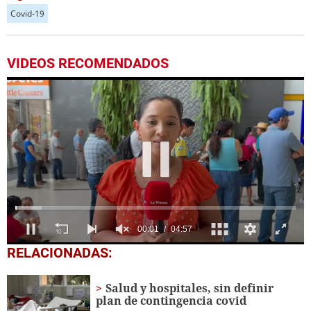
Covid-19
VIDEOS RECOMENDADOS
0
RELACIONADAS:
seconds
of
4
Salud y hospitales, sin definir
minutes,
plan de contingencia covid
57