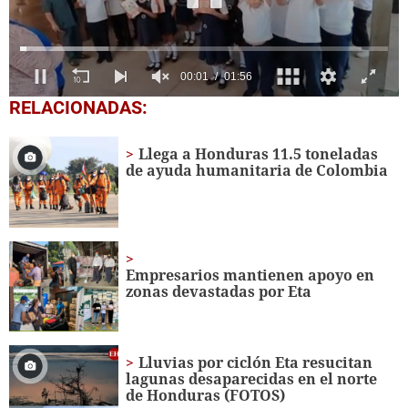
0
RELACIONADAS:
seconds
of
1
Llega a Honduras 11.5 toneladas
minute,
de ayuda humanitaria de Colombia
56
seconds
Empresarios mantienen apoyo en
zonas devastadas por Eta
Lluvias por ciclón Eta resucitan
lagunas desaparecidas en el norte
de Honduras (FOTOS)