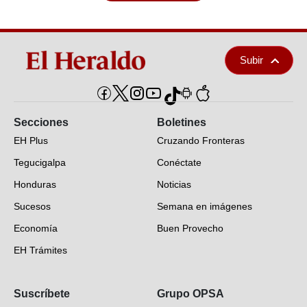
Subir
Secciones
Boletines
EH Plus
Cruzando Fronteras
Tegucigalpa
Conéctate
Honduras
Noticias
Sucesos
Semana en imágenes
Economía
Buen Provecho
EH Trámites
Opinión
Suscríbete
Grupo OPSA
EH Verifica