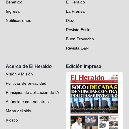
Beneficio
El Heraldo
Fotogalerías
Ingresar
La Prensa
Deportes
Notificaciones
Diez
Videos
Revista Estilo
Hondureños en el mundo
Buen Provecho
Revista E&N
Suscripción
Acerca de El Heraldo
Edición impresa
Visión y Misión
Politicas de privacidad
Principios de aplicación de IA
Anúnciate con nosotros
Mapa del sitio
Kiosco