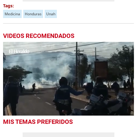
Tags:
Medicina
Honduras
Unah
VIDEOS RECOMENDADOS
Próximo
La UNAH realiza graduaciones en Tegucigalpa
01:01
0
MIS TEMAS PREFERIDOS
seconds
of
22