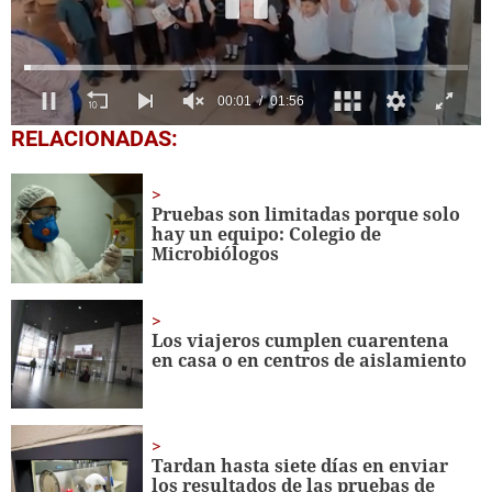
0
RELACIONADAS:
of
1
minute,
56
Pruebas son limitadas porque solo
seconds
hay un equipo:
Colegio de
Microbiólogos
Los viajeros cumplen cuarentena
en casa o en centros de aislamiento
Tardan hasta siete días en enviar
los resultados de las pruebas de