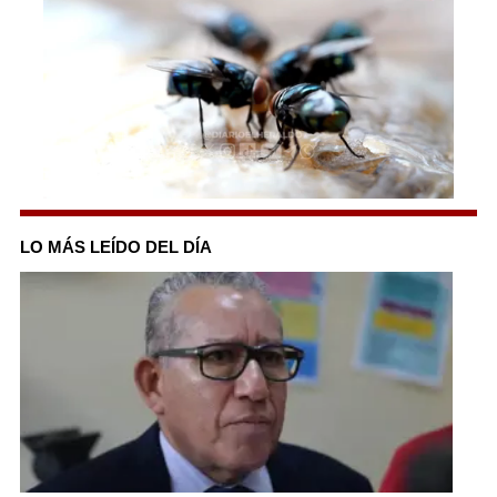
0
seconds
of
LO MÁS LEÍDO DEL DÍA
3
minutes,
0