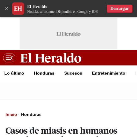
El Heraldo
×
Descargar
Noticias al instante. Disponible en Google y IOS
Lo último
Honduras
Sucesos
Entretenimiento
Inicio
·
Honduras
Casos de miasis en humanos