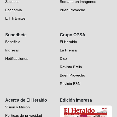
Sucesos
Semana en imágenes
Economía
Buen Provecho
EH Trámites
Opinión
Suscríbete
Grupo OPSA
EH Verifica
Beneficio
El Heraldo
Fotogalerías
Ingresar
La Prensa
Deportes
Notificaciones
Diez
Videos
Revista Estilo
Hondureños en el mundo
Buen Provecho
Revista E&N
Suscripción
Acerca de El Heraldo
Edición impresa
Visión y Misión
Politicas de privacidad