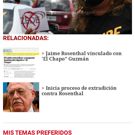
0
RELACIONADAS:
seconds
of
2
Jaime Rosenthal vinculado con
minutes,
'El Chapo” Guzmán
35
seconds
Inicia proceso de extradición
contra Rosenthal
MIS TEMAS PREFERIDOS