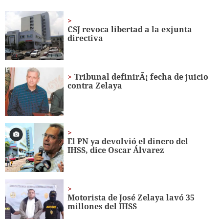
seconds
of
34
seconds
CSJ revoca libertad a la exjunta
directiva
Tribunal definirÃ¡ fecha de juicio
contra Zelaya
El PN ya devolvió el dinero del
IHSS, dice Oscar Álvarez
Motorista de José Zelaya lavó 35
millones del IHSS