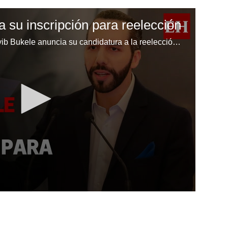
 su inscripción para reelección
El presidente de El Salvador, Nayib Bukele anuncia su candidatura a la reelección para el sufragio electoral de febrero de 2024.