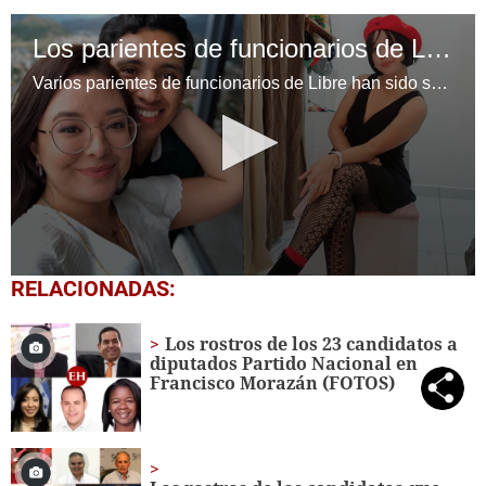
Los parientes de funcionarios de Libre que ahora serán candidatos a diputados
Varios parientes de funcionarios de Libre han sido seleccionados como candidatos a diputados en las elecciones primarias, lo que ha generado controversia y críticas sobre el posible nepotismo dentro del partido.
0
RELACIONADAS:
seconds
of
1
Los rostros de los 23 candidatos a
minute,
diputados Partido Nacional en
20
Francisco Morazán (FOTOS)
seconds