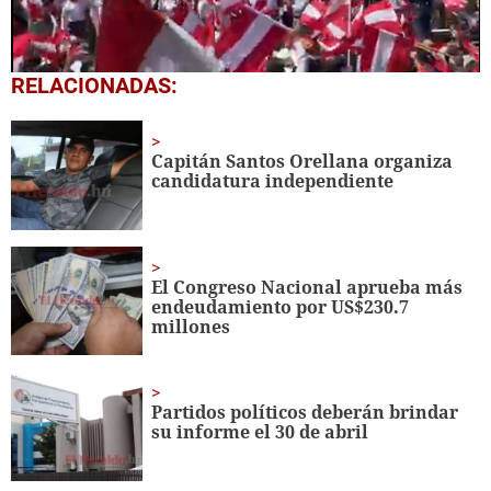
0
RELACIONADAS:
seconds
of
1
minute,
Capitán Santos Orellana organiza
3
candidatura independiente
seconds
El Congreso Nacional aprueba más
endeudamiento por US$230.7
millones
Partidos políticos deberán brindar
su informe el 30 de abril