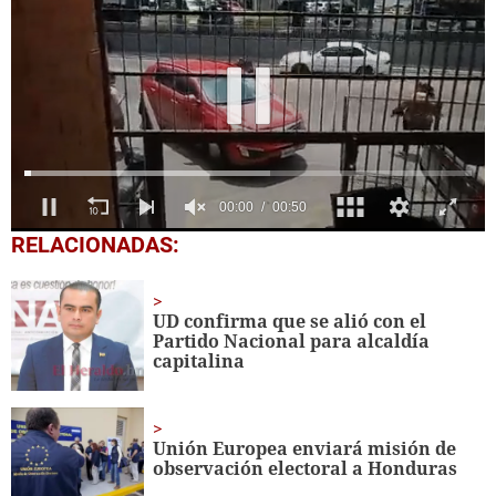
0
RELACIONADAS:
seconds
of
51
seconds
UD confirma que se alió con el
Partido Nacional para alcaldía
capitalina
Unión Europea enviará misión de
observación electoral a Honduras