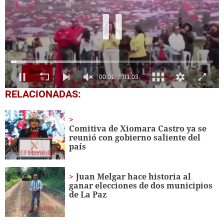
00:02
01:03
0
RELACIONADAS:
seconds
of
1
minute,
Comitiva de Xiomara Castro ya se
3
reunió con gobierno saliente del
seconds
país
Juan Melgar hace historia al
ganar elecciones de dos municipios
de La Paz