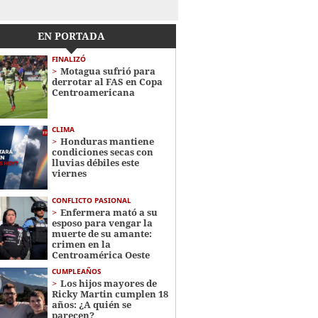
EN PORTADA
FINALIZÓ
Motagua sufrió para
derrotar al FAS en Copa
Centroamericana
CLIMA
Honduras mantiene
condiciones secas con
lluvias débiles este
viernes
CONFLICTO PASIONAL
Enfermera mató a su
esposo para vengar la
muerte de su amante:
crimen en la
Centroamérica Oeste
CUMPLEAÑOS
Los hijos mayores de
Ricky Martin cumplen 18
años: ¿A quién se
parecen?