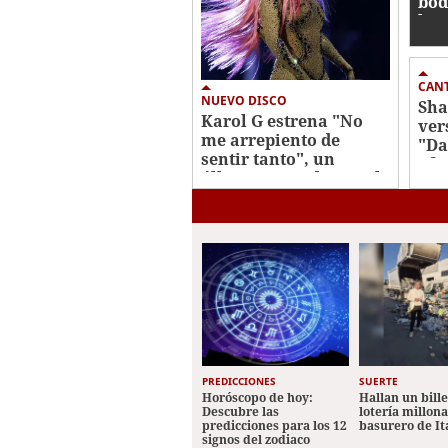
bod
hot
CAN
NUEVO DISCO
Sha
Karol G estrena "No
ver
me arrepiento de
"Da
sentir tanto", un
ofi
álbum marcado por el
202
desamor
PREDICCIONES
SUERTE
Horóscopo de hoy:
Hallan un bill
Descubre las
lotería millon
predicciones para los 12
basurero de It
signos del zodiaco