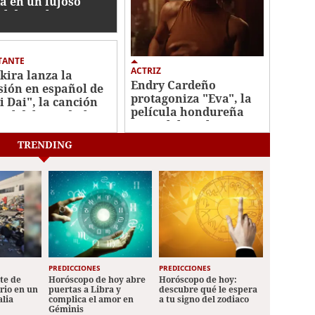
a en un lujoso
el de Inglaterra
TANTE
ACTRIZ
kira lanza la
Endry Cardeño
sión en español de
protagoniza "Eva", la
i Dai", la canción
película hondureña
cial del Mundial
que celebra el amor y
6
la inclusión
TRENDING
PREDICCIONES
PREDICCIONES
ete de
Horóscopo de hoy abre
Horóscopo de hoy:
ario en un
puertas a Libra y
descubre qué le espera
alia
complica el amor en
a tu signo del zodiaco
Géminis