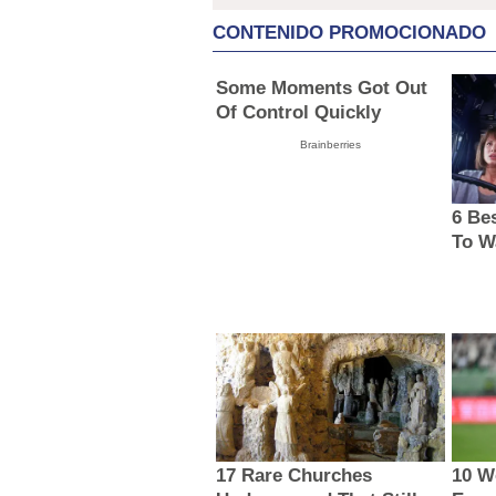
CONTENIDO PROMOCIONADO
Some Moments Got Out
Of Control Quickly
Brainberries
6 Be
To W
17 Rare Churches
10 W