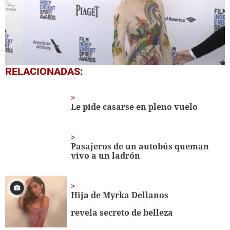
0
RELACIONADAS:
seconds
of
56
seconds
Le pide casarse en pleno vuelo
Pasajeros de un autobús queman
vivo a un ladrón
Hija de Myrka Dellanos
revela secreto de belleza